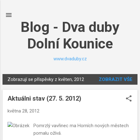
Přeskočit na hlavní obsah
Blog - Dva duby
Dolní Kounice
www.dvaduby.cz
Zobrazují se příspěvky z květen, 2012
ZOBRAZIT VŠE
P
ř
Aktuálni stav (27. 5. 2012)
í
s
května 28, 2012
p
ě
Pomrzlý vavřinec ma Horních nových městech
v
pomalu ožívá.