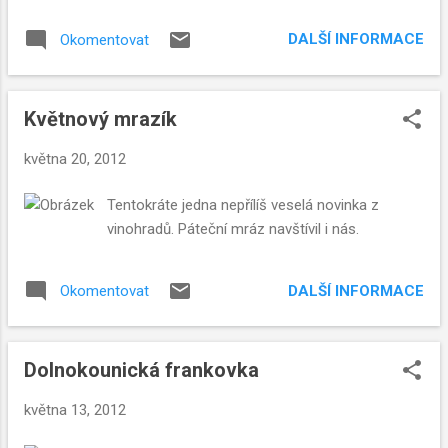
k
y
DALŠÍ INFORMACE
Okomentovat
Květnový mrazík
května 20, 2012
Tentokráte jedna nepřílíš veselá novinka z
vinohradů. Páteční mráz navštívil i nás.
DALŠÍ INFORMACE
Okomentovat
Dolnokounická frankovka
května 13, 2012