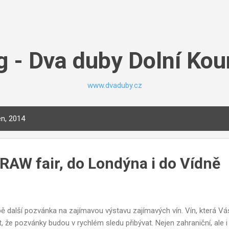
Přeskočit na hlavní obsah
g - Dva duby Dolní Kou
www.dvaduby.cz
en, 2014
RAW fair, do Londýna i do Vídně
ě další pozvánka na zajímavou výstavu zajímavých vín. Vín, která V
, že pozvánky budou v rychlém sledu přibývat. Nejen zahraniční, ale 