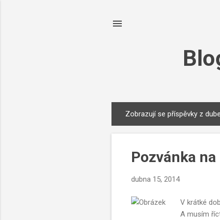
Blo
Zobrazují se příspěvky z dub
P
ř
í
Pozvánka na 
s
p
dubna 15, 2014
ě
v
V krátké dob
k
A musím říct
y