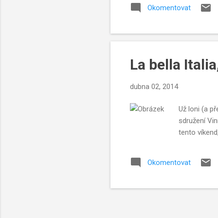
Okomentovat
La bella Itali
dubna 02, 2014
Už loni (a p
sdružení Vin
tento víkend
Okomentovat