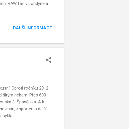
diční RAW fair v Londýně a
DALŠÍ INFORMACE
uxusní. Oproti ročníku 2012
pod širým nebem. Přes 600
kouska či Španělska. A k
ovináři, importéři a další
asytila.