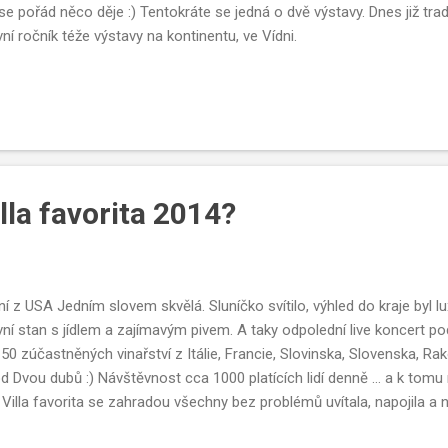
se pořád něco děje :) Tentokráte se jedná o dvě výstavy. Dnes již tra
vní ročník téže výstavy na kontinentu, ve Vídni.
illa favorita 2014?
ní z USA Jedním slovem skvělá. Sluníčko svítilo, výhled do kraje byl l
vní stan s jídlem a zajímavým pivem. A taky odpolední live koncert 
150 zúčastněných vinařství z Itálie, Francie, Slovinska, Slovenska, Ra
d Dvou dubů :) Návštěvnost cca 1000 platících lidí denně … a k tomu n
 … Villa favorita se zahradou všechny bez problémů uvítala, napojila a n