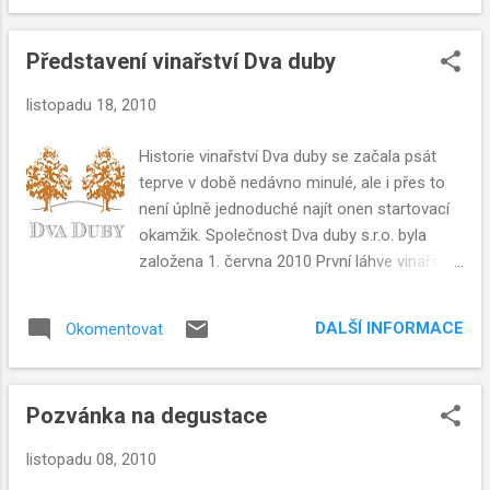
Představení vinařství Dva duby
listopadu 18, 2010
Historie vinařství Dva duby se začala psát
teprve v době nedávno minulé, ale i přes to
není úplně jednoduché najít onen startovací
okamžik. Společnost Dva duby s.r.o. byla
založena 1. června 2010 První láhve vinařství
Dva duby spatřily světlo světa v roce 2008 (a
to jen krátce než byly uloženy zpět do sklepa
DALŠÍ INFORMACE
Okomentovat
k dalšímu zrání) První sklizeň hroznů z
vlastních vinohradů proběhla v roce 2007
Nicméně rozhodnutí o tom, že tohle vše se
Pozvánka na degustace
stane, padlo v roce 2003
listopadu 08, 2010