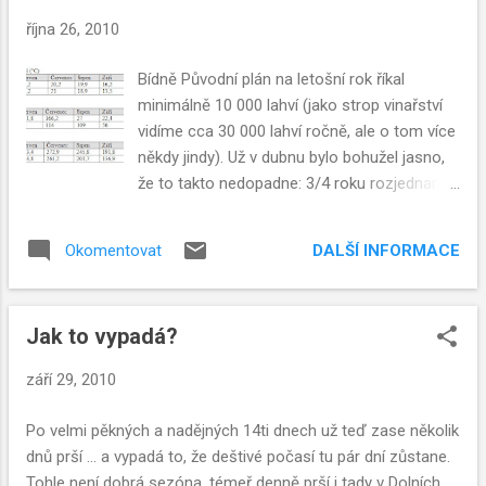
října 26, 2010
Bídně Původní plán na letošní rok říkal
minimálně 10 000 lahví (jako strop vinařství
vidíme cca 30 000 lahví ročně, ale o tom více
někdy jindy). Už v dubnu bylo bohužel jasno,
že to takto nedopadne: 3/4 roku rozjednaný
a téměř hotový nákup nových prostor
vinařství klasicky selhal.
DALŠÍ INFORMACE
Okomentovat
Jak to vypadá?
září 29, 2010
Po velmi pěkných a nadějných 14ti dnech už teď zase několik
dnů prší ... a vypadá to, že deštivé počasí tu pár dní zůstane.
Tohle není dobrá sezóna, témeř denně prší i tady v Dolních