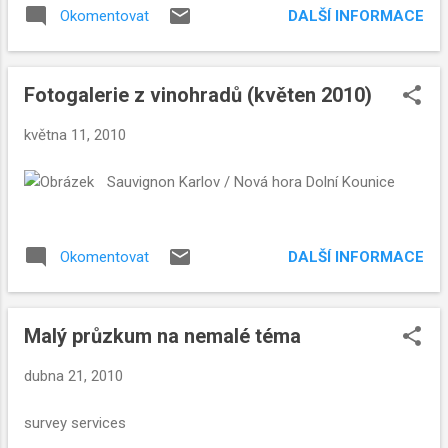
dokonalým pánem svého času ... a koneckonců,
DALŠÍ INFORMACE
Okomentovat
vinaři degustace o tomto dni může i leccos
napovědět a ukázat.
Fotogalerie z vinohradů (květen 2010)
května 11, 2010
Sauvignon Karlov / Nová hora Dolní Kounice
DALŠÍ INFORMACE
Okomentovat
Malý průzkum na nemalé téma
dubna 21, 2010
survey services