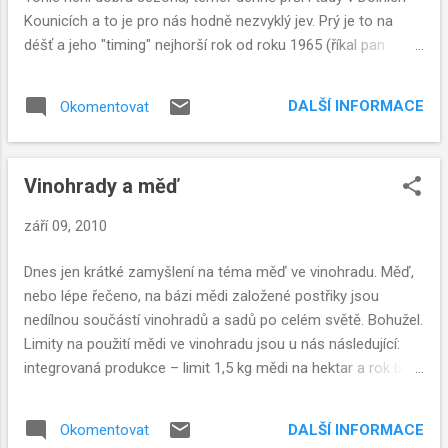
Kounicích a to je pro nás hodně nezvyklý jev. Prý je to na
déšť a jeho "timing" nejhorší rok od roku 1965 (říkal pan
Hluchý ( Biocont ), že říkal pan Petr Ackermann). Léto
skončilo. A musím řict, že celkem závidím vinařům z
DALŠÍ INFORMACE
Okomentovat
Bordeaux jejich pláč nad nejsušším rokem za posledních pár
desítek let.
Vinohrady a měď
září 09, 2010
Dnes jen krátké zamyšlení na téma měď ve vinohradu. Měď,
nebo lépe řečeno, na bázi mědi založené postřiky jsou
nedílnou součástí vinohradů a sadů po celém světě. Bohužel.
Limity na použití mědi ve vinohradu jsou u nás následující:
integrovaná produkce – limit 1,5 kg mědi na hektar a rok bio
produkce – limit 6 kg mědi na hektar a rok (v Rakousku 3
kg/ha)
DALŠÍ INFORMACE
Okomentovat