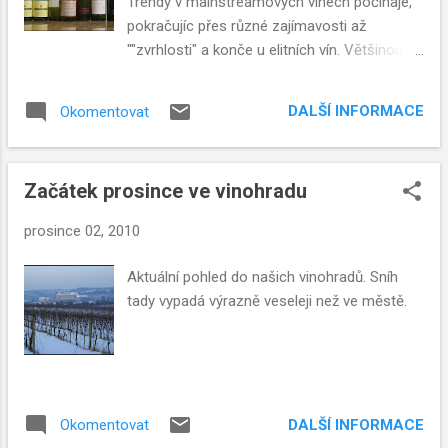
k
Trendy v mainstreamových vínech počínaje,
y
pokračujíc přes různé zajímavosti až
""zvrhlosti" a konče u elitních vín. Většinou se
jedná o vína stejné odrůdy nebo o vína
nějakým jiným způsobem související, ale
DALŠÍ INFORMACE
Okomentovat
tentokráte to byl "vánoční" výběr se širokým
záběrem. 2x bílé z Francie (Alsasko), 2x
červené z Itálie, 1x červené z USA
Začátek prosince ve vinohradu
(Kalifornie), 1x červené z Argentiny
(Mendoza). Vše typické až nejtypičtější
prosince 02, 2010
odrůdy z daného místa. Vše koupeno v
Makro za +/- 250 Kč (alsaská vína byla tuším
Aktuální pohled do našich vinohradů. Sníh
o něco levnější), tzn. typické spotřební víno,
tady vypadá výrazně veseleji než ve městě.
kde už se dá i mluvit o nějaké kvalitě.
DALŠÍ INFORMACE
Okomentovat