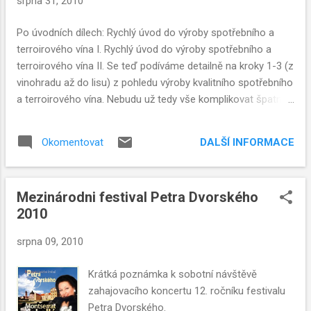
srpna 31, 2010
Po úvodních dílech: Rychlý úvod do výroby spotřebního a
terroirového vína I. Rychlý úvod do výroby spotřebního a
terroirového vína II. Se teď podíváme detailně na kroky 1-3 (z
vinohradu až do lisu) z pohledu výroby kvalitního spotřebního
a terroirového vína. Nebudu už tedy vše komplikovat špatnou
vstupní surovinou a tím, jak z ní dostat maximum.
DALŠÍ INFORMACE
Okomentovat
Mezinárodni festival Petra Dvorského
2010
srpna 09, 2010
Krátká poznámka k sobotní návštěvě
zahajovacího koncertu 12. ročníku festivalu
Petra Dvorského.