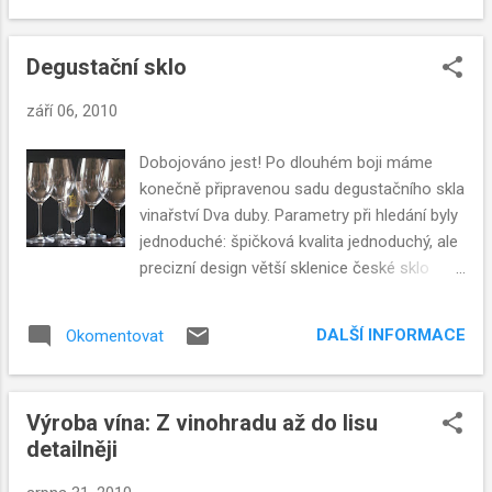
Degustační sklo
září 06, 2010
Dobojováno jest! Po dlouhém boji máme
konečně připravenou sadu degustačního skla
vinařství Dva duby. Parametry při hledání byly
jednoduché: špičková kvalita jednoduchý, ale
precizní design větší sklenice české sklo
Jako problematický se ukázal právě poslední
z parametrů. Nechci pít naše víno z
DALŠÍ INFORMACE
Okomentovat
německého, rakouského nebo slovenského
skla. Vzhledem k dlouhé historii českého skla
mně to přijde podobné, jako vozit americký
Výroba vína: Z vinohradu až do lisu
pilsen do Plzně.
detailněji