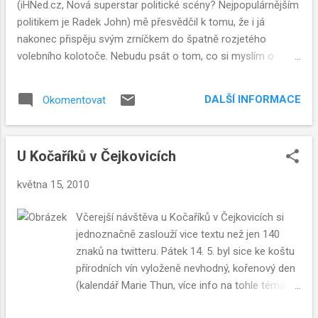
(iHNed.cz, Nová superstar politické scény? Nejpopulárnějším
politikem je Radek John) mě přesvědčil k tomu, že i já
nakonec přispěju svým zrníčkem do špatně rozjetého
volebního kolotoče. Nebudu psát o tom, co si myslím o
současném stavu na českém hřišti ... a o stavu na tom
evropském už vůbec ne. Jen čistě ze svého pohledu a v
DALŠÍ INFORMACE
Okomentovat
rychlosti shrnu voličovu Sophiinu volbu.
U Kočaříků v Čejkovicích
května 15, 2010
Včerejší návštěva u Kočaříků v Čejkovicích si
jednoznačně zaslouží vice textu než jen 140
znaků na twitteru. Pátek 14. 5. byl sice ke koštu
přírodních vín vyloženě nevhodný, kořenový den
(kalendář Marie Thun, více info na tohle téma
někdy příště), ale co už, člověk není vždy