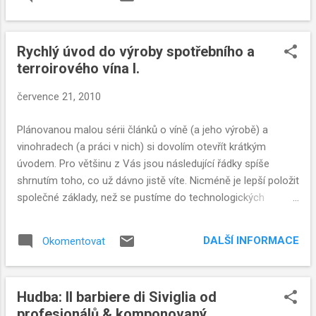
Rychlý úvod do výroby spotřebního a
terroirového vína I.
července 21, 2010
Plánovanou malou sérii článků o víně (a jeho výrobě) a
vinohradech (a práci v nich) si dovolím otevřít krátkým
úvodem. Pro většinu z Vás jsou následující řádky spíše
shrnutím toho, co už dávno jistě víte. Nicméně je lepší položit
společné základy, než se pustíme do technologických
detailů, nuancí a kouzel přírody a/nebo vinaře.
Předpokládejme, že máme jako vstupní surovinu kvalitní a
DALŠÍ INFORMACE
Okomentovat
zdravé hrozny. Jak se k nim lze dostat si povíme jindy, stejně
tak jako si později povíme, co dělat se surovinou, která není
úplně kvalitní a zdravá. Výroba vína v 7 krocích aneb jak na to
Hudba: Il barbiere di Siviglia od
snadno a rychle
profesionálů & komponovaný