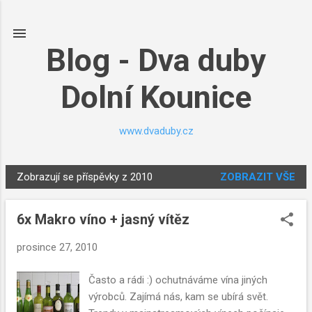
Přeskočit na hlavní obsah
Blog - Dva duby
Dolní Kounice
www.dvaduby.cz
Zobrazují se příspěvky z 2010
ZOBRAZIT VŠE
P
ř
6x Makro víno + jasný vítěz
í
s
prosince 27, 2010
p
ě
Často a rádi :) ochutnáváme vína jiných
v
výrobců. Zajímá nás, kam se ubírá svět.